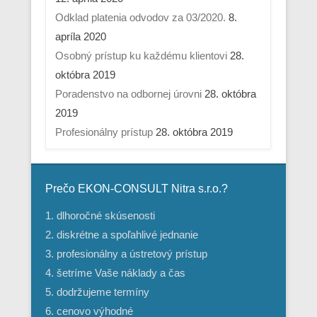
Odklad platenia odvodov za 03/2020.
8.
apríla 2020
Osobný prístup ku každému klientovi
28.
októbra 2019
Poradenstvo na odbornej úrovni
28. októbra
2019
Profesionálny prístup
28. októbra 2019
Prečo EKON-CONSULT Nitra s.r.o.?
1. dlhoročné skúsenosti
2. diskrétne a spoľahlivé jednanie
3. profesionálny a ústretový prístup
4. šetríme Vaše náklady a čas
5. dodržujeme termíny
6. cenovo výhodné