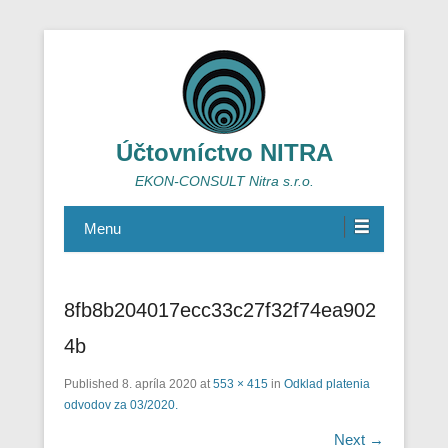
Účtovníctvo NITRA
EKON-CONSULT Nitra s.r.o.
Menu
8fb8b204017ecc33c27f32f74ea902
4b
Published
8. apríla 2020
at
553 × 415
in
Odklad platenia
odvodov za 03/2020.
Next →